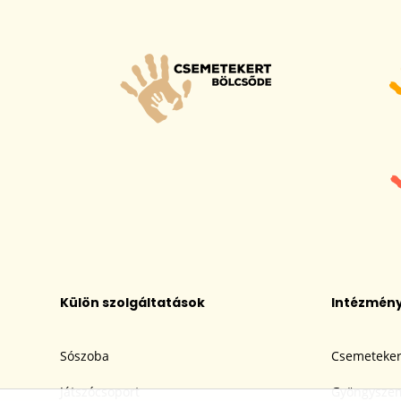
Külön szolgáltatások
Intézmén
Sószoba
Csemeteker
Játszócsoport
Gyöngyszem