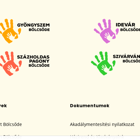
yek
Dokumentumok
t Bölcsőde
Akadálymentesítési nyilatkozat
 Bölcsőde
Házirend és Kiadványaink